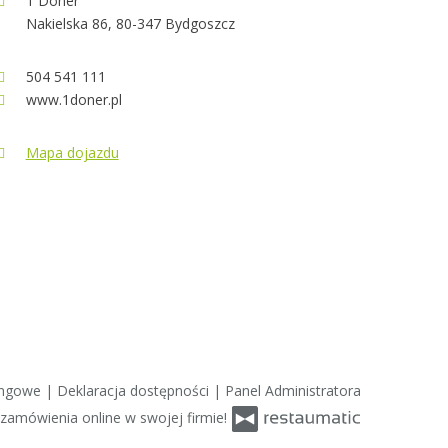
1 Doner
Nakielska 86, 80-347 Bydgoszcz
504 541 111
www.1doner.pl
Mapa dojazdu
ingowe
|
Deklaracja dostępności
|
Panel Administratora
amówienia online w swojej firmie!