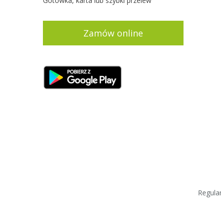
Gotówka, karta lub szybki przelew
Zamów online
Regul